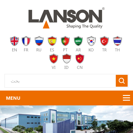
EN
FR
RU
ES
PT
AR
KO
TR
TH
VI
ID
CN