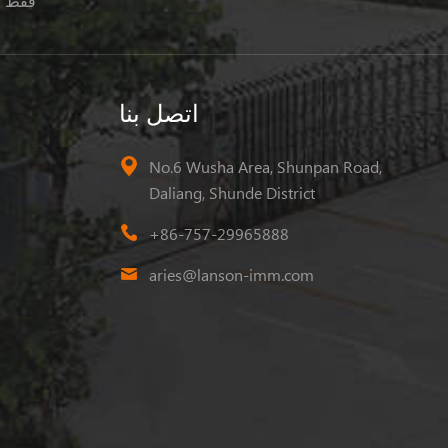
فقط ا
اتصل بنا
No.6 Wusha Area, Shunpan Road,
Daliang, Shunde District
+86-757-29965888
aries@lanson-imm.com