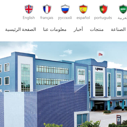
لعربية
português
español
русский
français
English
 الصناعة
منتجات
أخبار
معلومات عنا
الصفحة الرئيسية