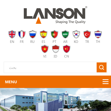
EN
FR
RU
ES
PT
AR
KO
TR
TH
VI
ID
CN