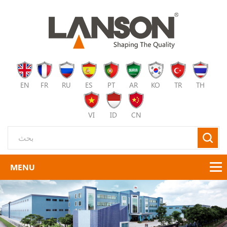
EN
FR
RU
ES
PT
AR
KO
TR
TH
VI
ID
CN