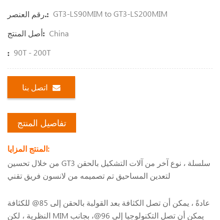
GT3-LS90MIM to GT3-LS200MIM
رقم العنصر.:
China
أصل المنتج:
90T - 200T
:
اتصل بنا
تفاصيل المنتج
المنتج المزايا:
من خلال تحسين GT3 سلسلة ، نوع آخر من آلات التشكيل بالحقن
لتعدين المساحيق تم تصميمه من لانسون فريق تقني
عادةً ، يمكن أن تصل الكثافة بعد القولبة بالحقن إلى 85@ للكثافة
النظرية ، لكن MIM يمكن أن تصل التكنولوجيا إلى 96@، بجانب