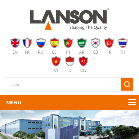
EN
FR
RU
ES
PT
AR
KO
TR
TH
VI
ID
CN