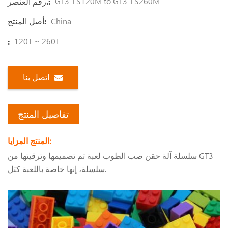
GT3-LS120M to GT3-LS260M
رقم العنصر.:
China
أصل المنتج:
120T ~ 260T
:
اتصل بنا
تفاصيل المنتج
المنتج المزايا:
سلسلة آلة حقن صب الطوب لعبة تم تصميمها وترقيتها من GT3
سلسلة، إنها خاصة باللعبة كتل.