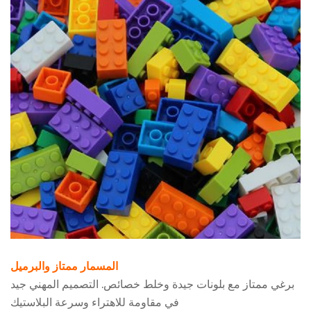
المسمار ممتاز والبرميل
برغي ممتاز مع بلونات جيدة وخلط خصائص. التصميم المهني جيد
في مقاومة للاهتراء وسرعة البلاستيك