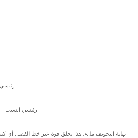
رئيسي السبب ： طبقات المعادن و الأكاسيد يتم إنشاؤه بواسطة تحكم ضعيف في نهاية اللقطة و / أو بوابة سيئة وعداء تصميم.
رئيسي السبب ： محاصر الغازات في البث متى يتم فتح القالب عندما الصب لا يزال ضعيفا. هذا يسمح مضغوط ينفث الغاز ويسبب نفطة.