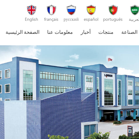
لعربية
português
español
русский
français
English
 الصناعة
منتجات
أخبار
معلومات عنا
الصفحة الرئيسية