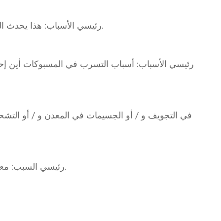
رئيسي الأسباب: هذا يحدث الخلل بسبب السطح لأداة الصلب تتوسع باستمرار والمقاولات خلال الاستخدام يموت الباردة ويموت تسريع الثني هذا تأثير.
رئيسي الأسباب: أسباب التسرب في المسبوكات أين إحك
رئيسي السبب: معدن رقائق (بارد رقائق) أي عالق في البوابة أثناء يمكن أن ينفجر ملء التجويف بشكل غير متساوٍ عندما البث هو مقصوص.