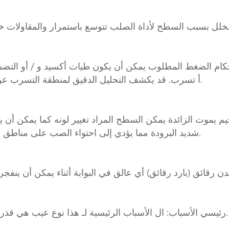
ام الضغط المطلوب يمكن أن يكون طيات أكسيد و / أو التضم
pathfor أ تسرب. قد يكشف التحليل الدقيق لمنطقة التسرب عن أي من العديد من الأسباب يتسبب في التسرب.
بسبب جزء من diebeing شديد البرودة مما يؤدي إلى احتواء الصب على مناطق أغمق أو "لطخات" على السطح.
رئيسي الأسباب: ال الأسباب الرئيسية لـ هذا نوع عيب هي قذرة / ملوثة معدن و / أو النطاقات ضعيفة الذوبان الممارسة.