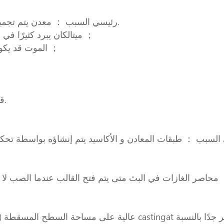
رئيسي السبب ： معدن يتم تجميده قبل ملء التجويف أو بسبب عدم كفاية المعدن مغرفة.
1 、 ميتالكان يبرد كثيرًا في اللقطة الأكمام. سرعة المرحلة الأولى أيضًا منخفضة ；
2 、 Somepart الموت قد يكون باردا جدا. فقير جاتينج & رانر التصميم ；
قد يفقد المعدن قدرًا كبيرًا من الحرارة في العداء و تجويف.