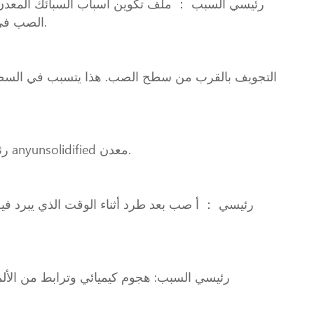
رئيسي السبب ： ملف تكوين أسباب السبائك المعدن ل
الصب في مناطق ضغط عالي متى الصب هو تبريد (و مقاولات ). ملاحظة: هذا العيب يمكن أن تحدث جنبًا إلى جنب مع حار تكسير.
رئيسي ： أ مزيج من المسامة ويتم إخراج الصب قبل أن يتجمد تمامًا يسمح للغازات المحاصرة بالانفجار من المصبوب مع anyunsolidified معدن.
رئيسي ： أ صب بعد طرد أثناء الوقت الذي يبرد ف
رئيسي السبب: هجوم كيميائي وترابط من الألم