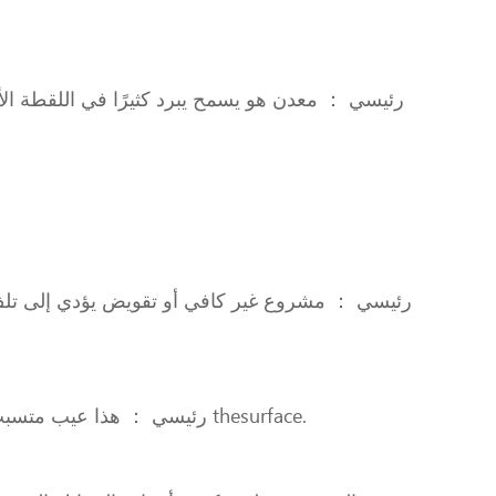
رئيسي ： معدن هو يسمح يبرد كثيرًا في اللقطة الأ
رئيسي ： مشروع غير كافي أو تقويض يؤدي إلى تلف 
رئيسي ： هذا عيب متسبب بالانكماش المعدني خلال تصلب تحت التوتر. في الأخير مكان لتصلب المسيل للدموع أو يتطور الشق يمكن رؤيتها على thesurface.