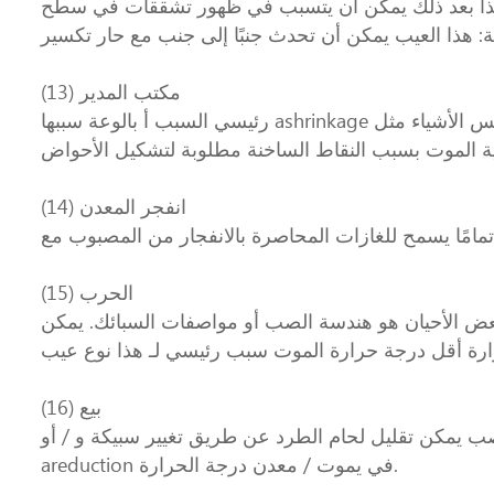
. هذا بعد ذلك يمكن أن يتسبب في ظهور تشققات في سطح
(13) مكتب المدير
رئيسي السبب أ بالوعة سببها ashrinkage التجويف بالقرب من سطح الصب. هذا يتسبب في السطح الصب للانهيار إلى التجويف كتصلب يحدث. مغاسل تكون نفس الأشياء مثل
ية الموت بسبب النقاط الساخنة مطلوبة لتشكيل الأحواض
(14) انفجر المعدن
(15) الحرب
عض الأحيان هو هندسة الصب أو مواصفات السبائك. يمكن
(16) بيع
ب يمكن تقليل لحام الطرد عن طريق تغيير سبيكة و / أو
areduction في يموت / معدن درجة الحرارة.