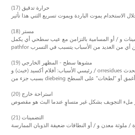
(17) حرارة تدقيق
(18) مستر
ينات و / أو المسامية بالتزامن مع عيب سطحي أي يكمل
(19) مشوها سطح - المظهر الخارجي
رئيسي الأسباب: أفلام أكسيد (خبث) و / orresidues في التجويف و / أو الجسيمات في المعدن و / أو التشحيم يموت الزائدة يمكن السطح المراد تغيير لونه كما يمكن أن يحدث
(20) استراحة خارج
(21) التضمينات