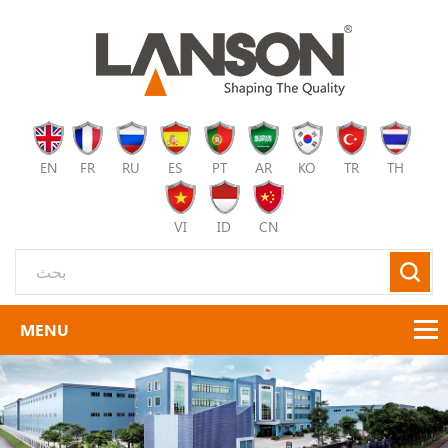
EN
FR
RU
ES
PT
AR
KO
TR
TH
VI
ID
CN