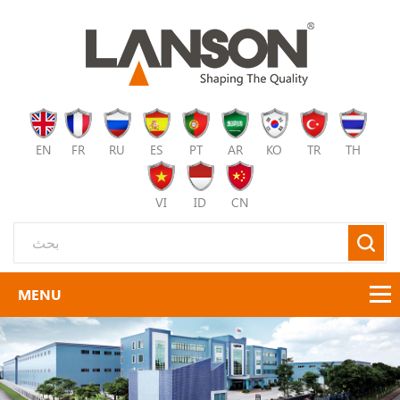
EN
FR
RU
ES
PT
AR
KO
TR
TH
VI
ID
CN