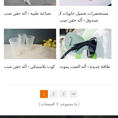
مستحضرات تجميل حاويات /
صناعة طبية - آلة حقن صب
صندوق - آلة حقن صب
طاقة جديدة - آلة الصب يموت
كوب بلاستيكي - آلة حقن صب
2
3
1
ما مجموعه
3
الصفحات