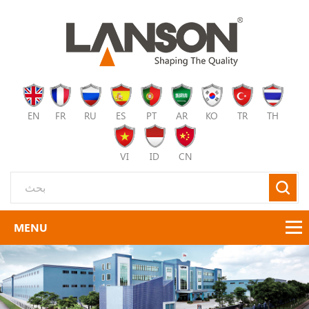
EN
FR
RU
ES
PT
AR
KO
TR
TH
VI
ID
CN