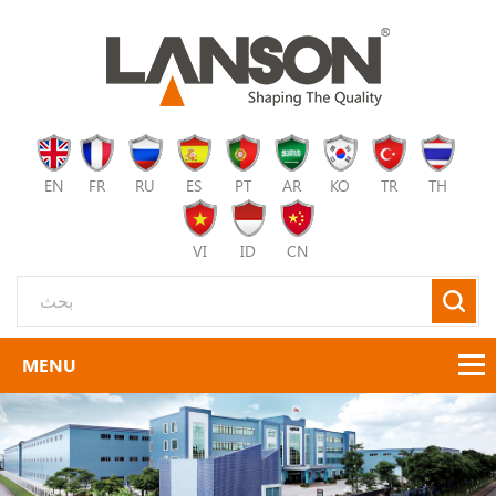
EN
FR
RU
ES
PT
AR
KO
TR
TH
VI
ID
CN