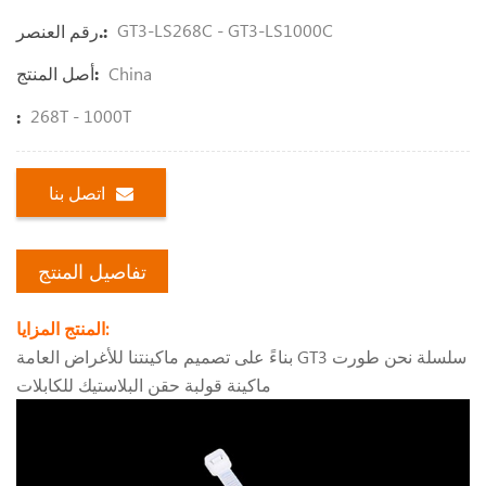
GT3-LS268C - GT3-LS1000C
رقم العنصر.:
China
أصل المنتج:
268T - 1000T
:
اتصل بنا
تفاصيل المنتج
المنتج المزايا:
بناءً على تصميم ماكينتنا للأغراض العامة GT3 سلسلة نحن طورت
ماكينة قولبة حقن البلاستيك للكابلات