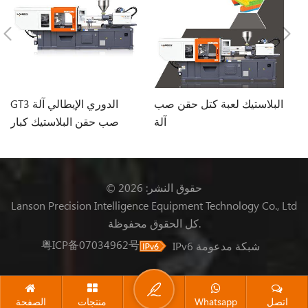
ت
البلاستيك لعبة كتل حقن صب
GT3 الدوري الإيطالي آلة
ية
آلة
صب حقن البلاستيك كبار
© حقوق النشر: 2026
Lanson Precision Intelligence Equipment Technology Co., Ltd
كل الحقوق محفوظة.
粤ICP备07034962号
IPv6 شبكة مدعومة
اتصل
Whatsapp
منتجات
الصفحة