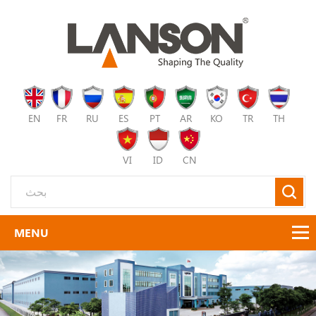
EN
FR
RU
ES
PT
AR
KO
TR
TH
VI
ID
CN