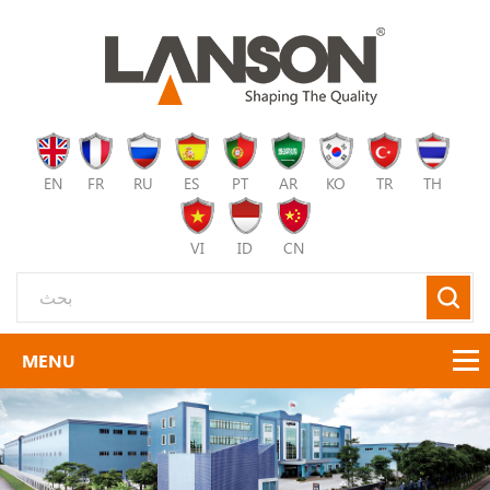
EN
FR
RU
ES
PT
AR
KO
TR
TH
VI
ID
CN