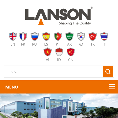
EN
FR
RU
ES
PT
AR
KO
TR
TH
VI
ID
CN