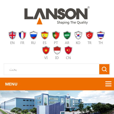
EN
FR
RU
ES
PT
AR
KO
TR
TH
VI
ID
CN