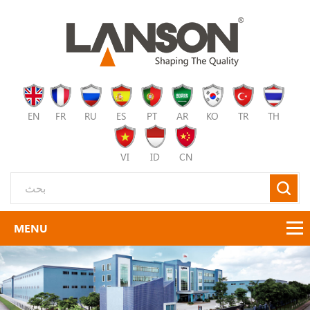
EN
FR
RU
ES
PT
AR
KO
TR
TH
VI
ID
CN