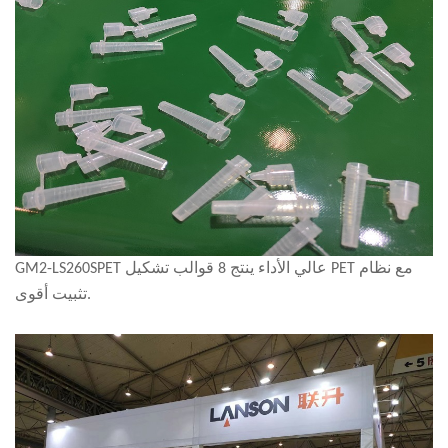
GM2-LS260SPET عالي الأداء ينتج 8 قوالب تشكيل PET مع نظام
تثبيت أقوى.