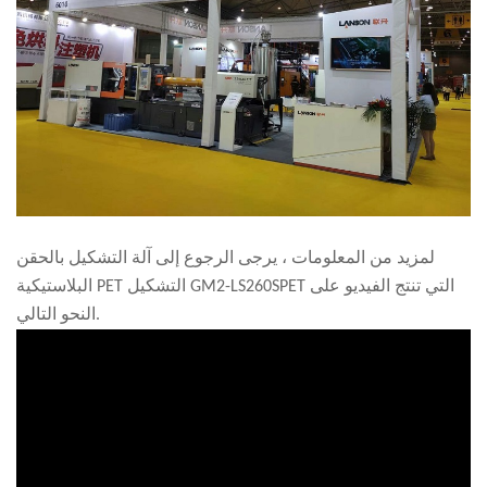
لمزيد من المعلومات ، يرجى الرجوع إلى آلة التشكيل بالحقن
البلاستيكية PET التشكيل GM2-LS260SPET التي تنتج الفيديو على
النحو التالي.