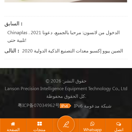
السابق :
Chinaplas . 2021 الدخول من لانسون: مرحبا بالجميع، دعونا
تلبية حتى!
التالى :
الصين ييوو إكسبو معدات التصنيع الذكية الدولية 2020
© حقوق النشر: 2026
Lanson Precision Intelligence Equipment Technology Co., Ltd
كل الحقوق محفوظة.
粤ICP备07034962号
IPv6 شبكة مدعومة
اتصل
Whatsapp
منتجات
الصفحة