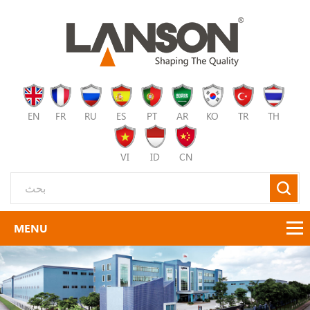
EN
FR
RU
ES
PT
AR
KO
TR
TH
VI
ID
CN