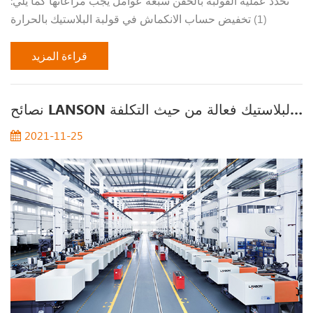
تحدد عملية القولبة بالحقن سبعة عوامل يجب مراعاتها كما يلي:
(1) تخفيض حساب الانكماش في قولبة البلاستيك بالحرارة
وحسابها كما ذكر أعلاه ، في شكل العوامل المؤثرة في انكماش
صب البلاستيك بالحرارة كما يلي. 1...
قراءة المزيد
نصائح LANSON لاختيار آلة تشكيل حقن البلاستيك فعالة من حيث التكلفة
2021-11-25