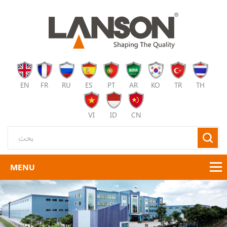
EN
FR
RU
ES
PT
AR
KO
TR
TH
VI
ID
CN